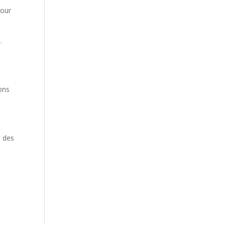
pour
.
s
ions
, des