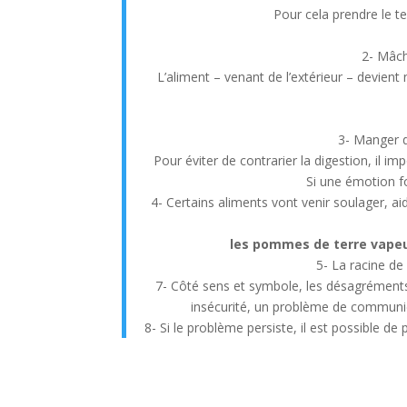
Pour cela prendre le t
2- Mâch
L’aliment – venant de l’extérieur – devient 
3- Manger d
Pour éviter de contrarier la digestion, il i
Si une émotion for
4- Certains aliments vont venir soulager, ai
les pommes de terre vapeu
5- La racine de 
7- Côté sens et symbole, les désagréments
insécurité, un problème de communica
8- Si le problème persiste, il est possible de