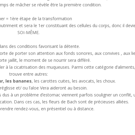
emps de mâcher se révèle être la première condition.
er = 1ère étape de la transformation
nutriment et sera le 1er constituant des cellules du corps, donc il devi
SOI-MÊME.
ans des conditions favorisant la détente.
mporte de porter son attention aux fonds sonores, aux convives , aux li
te jaillit, le moment de se nourrir sera différé.
der à la cicatrisation des muqueuses. Parmi cette catégorie d’aliments
trouve entre autres:
r, les bananes
, les carottes cuites, les avocats, les choux.
réglisse et/ ou l’aloe Vera aideront au besoin.
 dus à un problème d’estomac viennent parfois souligner un conflit, 
tion. Dans ces cas, les fleurs de Bach sont de précieuses alliées.
 prendre rendez-vous, en présentiel ou à distance.