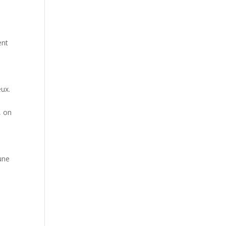
ent
eux.
, on
une