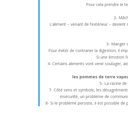
Pour cela prendre le t
2- Mâch
L’aliment – venant de l’extérieur – devient 
3- Manger d
Pour éviter de contrarier la digestion, il i
Si une émotion for
4- Certains aliments vont venir soulager, ai
les pommes de terre vapeu
5- La racine de 
7- Côté sens et symbole, les désagréments
insécurité, un problème de communica
8- Si le problème persiste, il est possible de