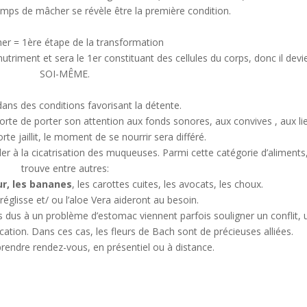
emps de mâcher se révèle être la première condition.
er = 1ère étape de la transformation
nutriment et sera le 1er constituant des cellules du corps, donc il devi
SOI-MÊME.
ans des conditions favorisant la détente.
mporte de porter son attention aux fonds sonores, aux convives , aux li
te jaillit, le moment de se nourrir sera différé.
der à la cicatrisation des muqueuses. Parmi cette catégorie d’aliments
trouve entre autres:
r, les bananes
, les carottes cuites, les avocats, les choux.
réglisse et/ ou l’aloe Vera aideront au besoin.
 dus à un problème d’estomac viennent parfois souligner un conflit, 
tion. Dans ces cas, les fleurs de Bach sont de précieuses alliées.
 prendre rendez-vous, en présentiel ou à distance.